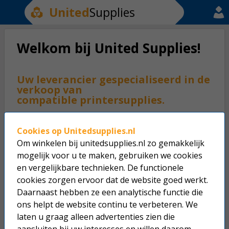
United
Supplies
Welkom bij United Supplies!
Uw leverancier gespecialiseerd in de
verkoop van
compatible printersupplies.
United Supplies is uw groothandel voor compatible
Cookies op Unitedsupplies.nl
printersupplies. United Supplies is gespecialiseerd in de
Om winkelen bij unitedsupplies.nl zo gemakkelijk
verkoop van haar eigen productlijn. Een zeer professionele lijn
die speciaal is ontwikkeld voor de verkoop van
mogelijk voor u te maken, gebruiken we cookies
compatible inkt- en tonercartridges.
en vergelijkbare technieken. De functionele
cookies zorgen ervoor dat de website goed werkt.
Daarnaast hebben ze een analytische functie die
De voordelen van United Supplies:
ons helpt de website continu te verbeteren. We
Unieke verpakkingslijn inkt- en tonercartridges.
laten u graag alleen advertenties zien die
Kwalitatief betrouwbare producten.