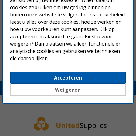
aansluiten bij uw interesses en willen daarom
Gegarandeerd ruime marges.
Zeer sterke voorraadpositie.
cookies gebruiken om uw gedrag binnen en
100% garantie op onze eigen productlijn.
buiten onze website te volgen. In ons
cookiebeleid
Zeer breed assortiment.
leest u alles over deze cookies, hoe ze werken en
Professioneel en eenvoudig online bestellen.
hoe u uw voorkeuren kunt aanpassen. Klik op
Zorgvuldige orderverwerking.
Betrouwbaar en servicegericht.
accepteren om akkoord te gaan. Kiest u voor
United Supplies kan originele printer- en officesupplies
weigeren? Dan plaatsen we alleen functionele en
leveren als serviceproduct.
analytische cookies en gebruiken we technieken
die daarop lijken.
Bekijk hier het
laatste Nieuws
van United Supllies!
Accepteren
Unitedsupplies.nl
Weigeren
United
Supplies